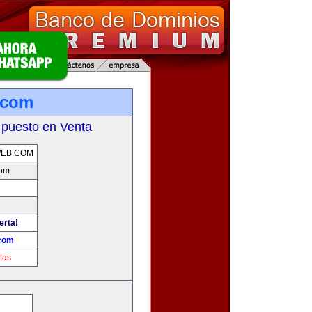
.com
 puesto en Venta
WEB.COM
com
erta!
.com
tas