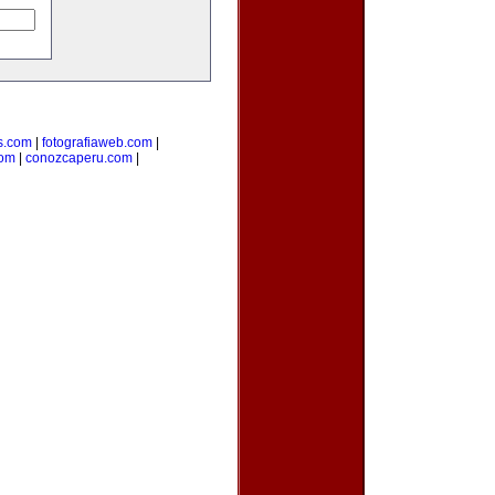
s.com
|
fotografiaweb.com
|
com
|
conozcaperu.com
|