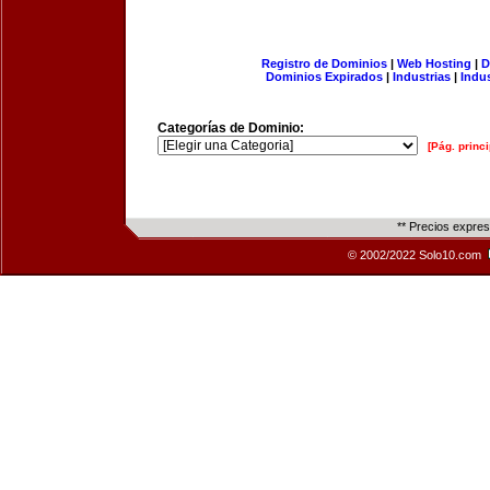
Registro de Dominios
|
Web Hosting
|
D
Dominios Expirados
|
Industrias
|
Indu
Categorías de Dominio:
[Pág. princi
** Precios expre
© 2002/2022 Solo10.com