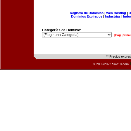
Registro de Dominios
|
Web Hosting
|
D
Dominios Expirados
|
Industrias
|
Indu
Categorías de Dominio:
[Pág. princi
** Precios expre
© 2002/2022 Solo10.com