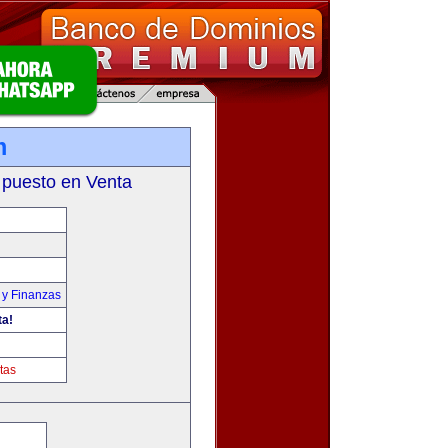
m
 puesto en Venta
 y Finanzas
ta!
tas