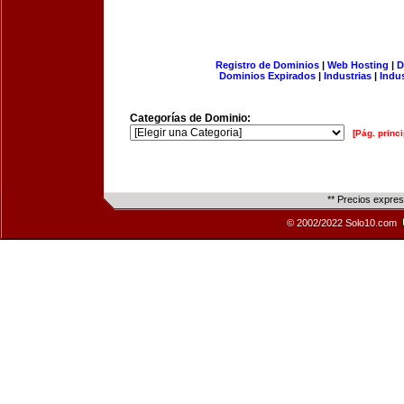
Registro de Dominios
|
Web Hosting
|
D
Dominios Expirados
|
Industrias
|
Indu
Categorías de Dominio:
[Pág. princi
** Precios expre
© 2002/2022 Solo10.com