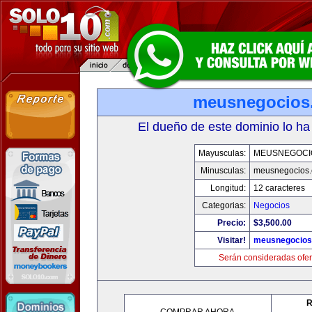
meusnegocios
El dueño de este dominio lo ha
Mayusculas:
MEUSNEGOCI
Minusculas:
meusnegocios
Longitud:
12 caracteres
Categorias:
Negocios
Precio:
$3,500.00
Visitar!
meusnegocios
Serán consideradas ofer
R