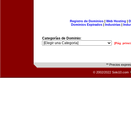
Registro de Dominios
|
Web Hosting
|
D
Dominios Expirados
|
Industrias
|
Indu
Categorías de Dominio:
[Pág. princi
** Precios expre
© 2002/2022 Solo10.com