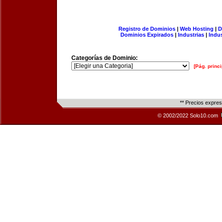
Registro de Dominios
|
Web Hosting
|
D
Dominios Expirados
|
Industrias
|
Indu
Categorías de Dominio:
[Pág. princi
** Precios expre
© 2002/2022 Solo10.com