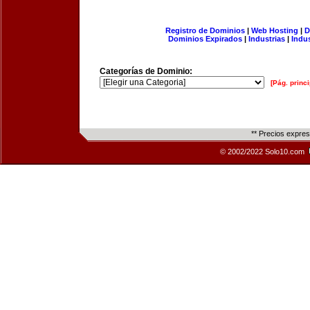
Registro de Dominios
|
Web Hosting
|
D
Dominios Expirados
|
Industrias
|
Indu
Categorías de Dominio:
[Pág. princi
** Precios expre
© 2002/2022 Solo10.com