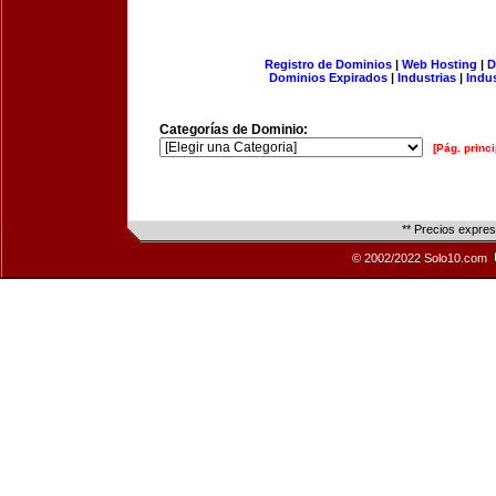
Registro de Dominios
|
Web Hosting
|
D
Dominios Expirados
|
Industrias
|
Indu
Categorías de Dominio:
[Pág. princi
** Precios expre
© 2002/2022 Solo10.com