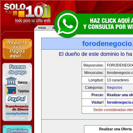
forodenegoci
El dueño de este dominio lo ha
Mayusculas:
FORODENEGO
Minusculas:
forodenegocio.
Longitud:
13 caracteres
Categorias:
Negocios
Precio:
Realizar una of
Visitar!
forodenegocio
Serán consideradas ofer
Realizar una Oferta