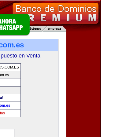
com.es
 puesto en Venta
S.COM.ES
om.es
a!
com.es
tas