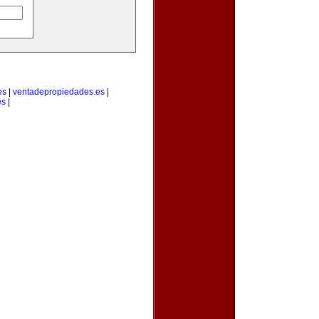
es
|
ventadepropiedades.es
|
es
|