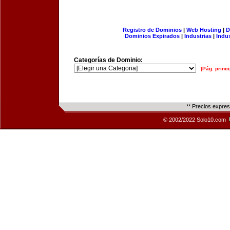
Registro de Dominios
|
Web Hosting
|
D
Dominios Expirados
|
Industrias
|
Indu
Categorías de Dominio:
[Pág. princi
** Precios expre
© 2002/2022 Solo10.com