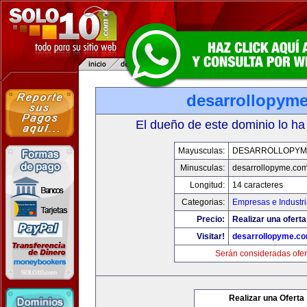
desarrollopym
El dueño de este dominio lo ha
Mayusculas:
DESARROLLOPYM
Minusculas:
desarrollopyme.co
Longitud:
14 caracteres
Categorias:
Empresas e Industr
Precio:
Realizar una oferta
Visitar!
desarrollopyme.c
Serán consideradas ofer
Realizar una Oferta