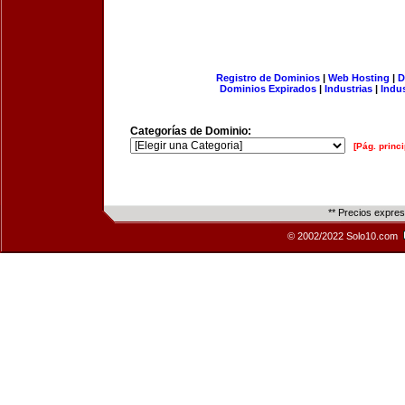
Registro de Dominios
|
Web Hosting
|
D
Dominios Expirados
|
Industrias
|
Indu
Categorías de Dominio:
[Pág. princi
** Precios expre
© 2002/2022 Solo10.com