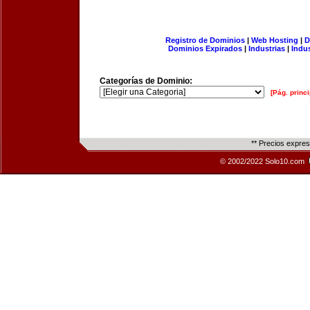
Registro de Dominios
|
Web Hosting
|
D
Dominios Expirados
|
Industrias
|
Indu
Categorías de Dominio:
[Pág. princi
** Precios expre
© 2002/2022 Solo10.com